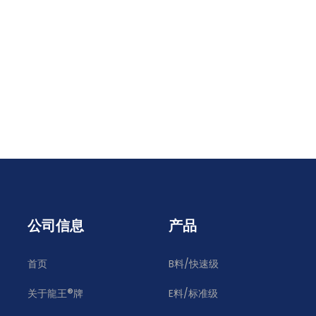
公司信息
产品
首页
B料/快速级
®
关于龍王
牌
E料/标准级