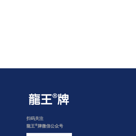
扫码关注
®
龍王
牌微信公众号