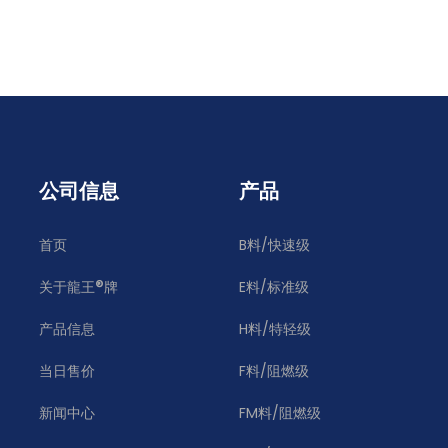
公司信息
产品
首页
B料/快速级
®
关于龍王
牌
E料/标准级
产品信息
H料/特轻级
当日售价
F料/阻燃级
新闻中心
FM料/阻燃级