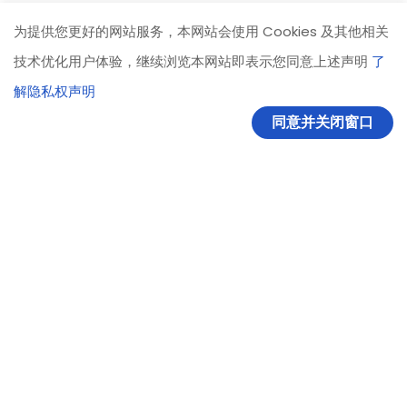
为提供您更好的网站服务，本网站会使用 Cookies 及其他相关
技术优化用户体验，继续浏览本网站即表示您同意上述声明
了
新闻链接:
国际能源网
解隐私权声明
同意并关闭窗口
Recent News
葛海蛟：推动河北省化工行业安全生产形势持续稳定向好